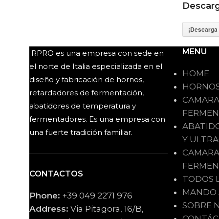
Descarga
¡Descarga 
MENU
RPRO es una empresa con sede en
el norte de Italia especializada en el
HOME
diseño y fabricación de hornos,
HORNOS
retardadores de fermentación,
CAMARA
abatidores de temperatura y
FERMEN
fermentadores. Es una empresa con
ABATID
una fuerte tradición familiar.
Y ULTR
CAMARA
FERMEN
CONTACTOS
TODOS 
MANDO A
Phone:
+39 049 2271 976
SOBRE 
Address:
Via Pitagora, 16/B,
CONTÁC