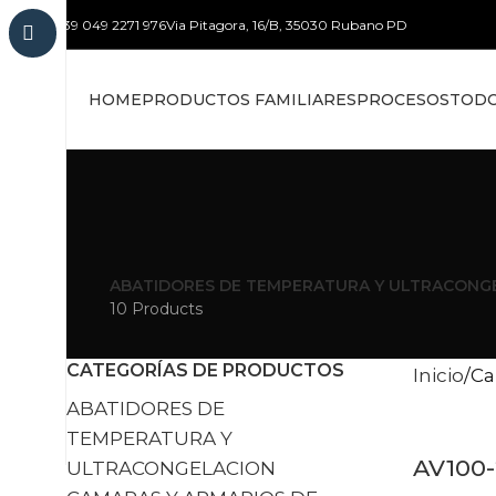
+39 049 2271 976
Via Pitagora, 16/B, 35030 Rubano PD
HOME
PRODUCTOS FAMILIARES
PROCESOS
TODO
ABATIDORES DE TEMPERATURA Y ULTRACONG
10 Products
CATEGORÍAS DE PRODUCTOS
Inicio
Ca
ABATIDORES DE
TEMPERATURA Y
AV100-
ULTRACONGELACION