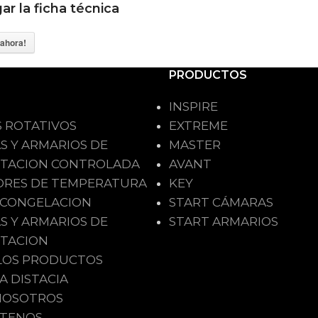
r la ficha técnica
ahora!
PRODUCTOS
INSPIRE
 ROTATIVOS
EXTREME
S Y ARMARIOS DE
MASTER
TACION CONTROLADA
AVANT
ORES DE TEMPERATURA
KEY
ACONGELACION
START CÁMARAS
S Y ARMARIOS DE
START ARMARIOS
TACION
LOS PRODUCTOS
 DISTACIA
NOSOTROS
TENOS