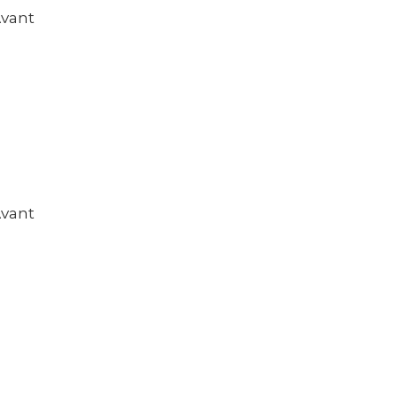
vant
vant