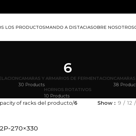
S LOS PRODUCTOS
MANDO A DISTACIA
SOBRE NOSOTROS
6
ELACION
CAMARAS Y ARMARIOS DE FERMENTACION
CAMARAS
30 Products
38 Produc
HORNOS ROTATIVOS
10 Products
pacity of racks del producto
6
Show
9
12
2P-270×330