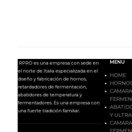
MENU
RPRO es una empresa con sede en
el norte de Italia especializada en el
HOME
diseño y fabricación de hornos,
HORNOS
retardadores de fermentación,
CAMARA
abatidores de temperatura y
FERMEN
fermentadores. Es una empresa con
ABATID
una fuerte tradición familiar.
Y ULTR
CAMARA
FERMEN