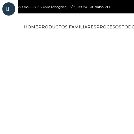
+39 049 2271 976
Via Pitagora, 16/B, 35030 Rubano PD
HOME
PRODUCTOS FAMILIARES
PROCESOS
TODO